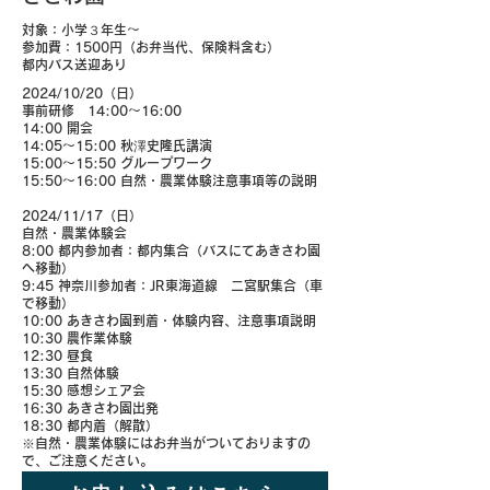
対象：小学３年生〜
参加費：1500円（お弁当代、保険料含む）
​都内バス送迎あり
2024/10/20（日）
事前研修 14:00～16:00
14:00 開会
14:05～15:00 秋澤史隆氏講演
15:00～15:50 グループワーク
15:50～16:00 自然・農業体験注意事項等の説明
2024/11/17（日）
自然・農業体験会
8:00 都内参加者：都内集合（バスにてあきさわ園
へ移動）
9:45 神奈川参加者：JR東海道線 二宮駅集合（車
で移動）
10:00 あきさわ園到着・体験内容、注意事項説明
10:30 農作業体験
12:30 昼食
13:30 自然体験
15:30 感想シェア会
16:30 あきさわ園出発
18:30 都内着（解散）
※自然・農業体験にはお弁当がついておりますの
で、ご注意ください。